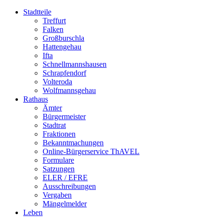
Stadtteile
Treffurt
Falken
Großburschla
Hattengehau
Ifta
Schnellmannshausen
Schrapfendorf
Volteroda
Wolfmannsgehau
Rathaus
Ämter
Bürgermeister
Stadtrat
Fraktionen
Bekanntmachungen
Online-Bürgerservice ThAVEL
Formulare
Satzungen
ELER / EFRE
Ausschreibungen
Vergaben
Mängelmelder
Leben