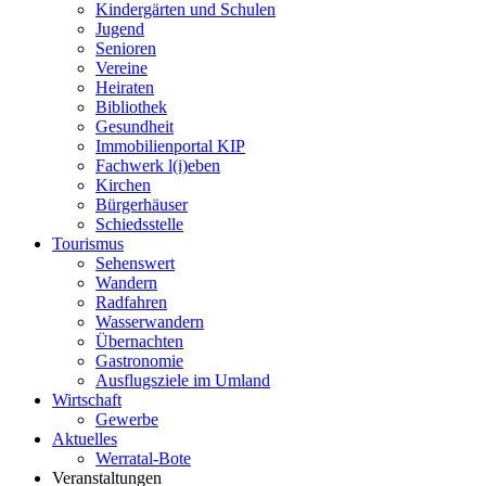
Kindergärten und Schulen
Jugend
Senioren
Vereine
Heiraten
Bibliothek
Gesundheit
Immobilienportal KIP
Fachwerk l(i)eben
Kirchen
Bürgerhäuser
Schiedsstelle
Tourismus
Sehenswert
Wandern
Radfahren
Wasserwandern
Übernachten
Gastronomie
Ausflugsziele im Umland
Wirtschaft
Gewerbe
Aktuelles
Werratal-Bote
Veranstaltungen