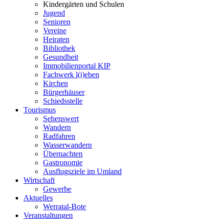
Kindergärten und Schulen
Jugend
Senioren
Vereine
Heiraten
Bibliothek
Gesundheit
Immobilienportal KIP
Fachwerk l(i)eben
Kirchen
Bürgerhäuser
Schiedsstelle
Tourismus
Sehenswert
Wandern
Radfahren
Wasserwandern
Übernachten
Gastronomie
Ausflugsziele im Umland
Wirtschaft
Gewerbe
Aktuelles
Werratal-Bote
Veranstaltungen