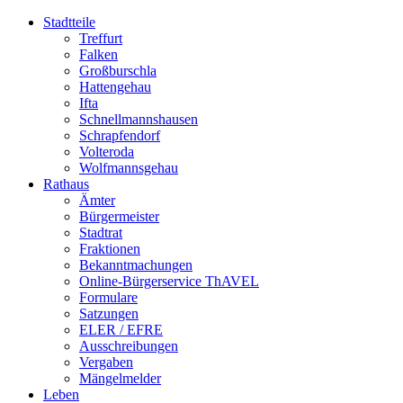
Stadtteile
Treffurt
Falken
Großburschla
Hattengehau
Ifta
Schnellmannshausen
Schrapfendorf
Volteroda
Wolfmannsgehau
Rathaus
Ämter
Bürgermeister
Stadtrat
Fraktionen
Bekanntmachungen
Online-Bürgerservice ThAVEL
Formulare
Satzungen
ELER / EFRE
Ausschreibungen
Vergaben
Mängelmelder
Leben