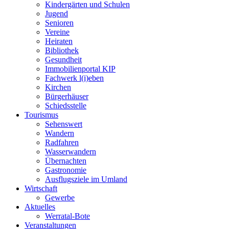
Kindergärten und Schulen
Jugend
Senioren
Vereine
Heiraten
Bibliothek
Gesundheit
Immobilienportal KIP
Fachwerk l(i)eben
Kirchen
Bürgerhäuser
Schiedsstelle
Tourismus
Sehenswert
Wandern
Radfahren
Wasserwandern
Übernachten
Gastronomie
Ausflugsziele im Umland
Wirtschaft
Gewerbe
Aktuelles
Werratal-Bote
Veranstaltungen