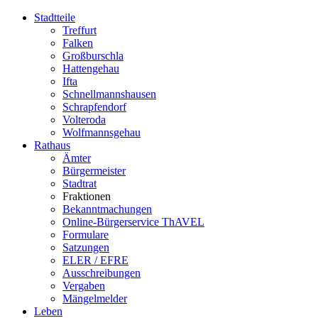
Stadtteile
Treffurt
Falken
Großburschla
Hattengehau
Ifta
Schnellmannshausen
Schrapfendorf
Volteroda
Wolfmannsgehau
Rathaus
Ämter
Bürgermeister
Stadtrat
Fraktionen
Bekanntmachungen
Online-Bürgerservice ThAVEL
Formulare
Satzungen
ELER / EFRE
Ausschreibungen
Vergaben
Mängelmelder
Leben