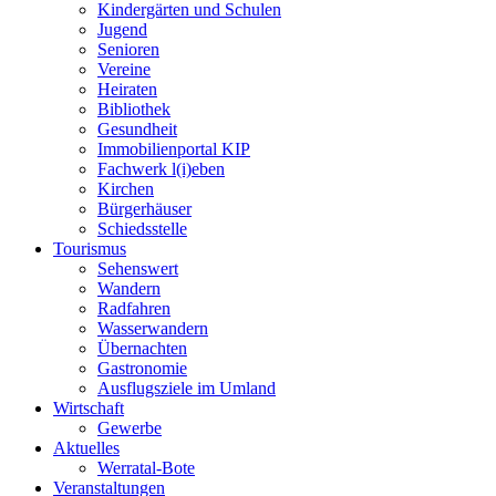
Kindergärten und Schulen
Jugend
Senioren
Vereine
Heiraten
Bibliothek
Gesundheit
Immobilienportal KIP
Fachwerk l(i)eben
Kirchen
Bürgerhäuser
Schiedsstelle
Tourismus
Sehenswert
Wandern
Radfahren
Wasserwandern
Übernachten
Gastronomie
Ausflugsziele im Umland
Wirtschaft
Gewerbe
Aktuelles
Werratal-Bote
Veranstaltungen