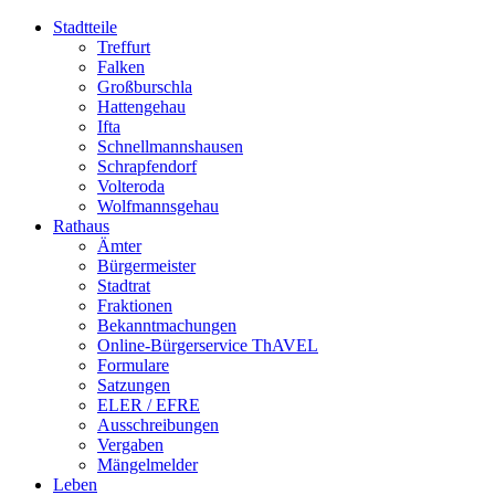
Stadtteile
Treffurt
Falken
Großburschla
Hattengehau
Ifta
Schnellmannshausen
Schrapfendorf
Volteroda
Wolfmannsgehau
Rathaus
Ämter
Bürgermeister
Stadtrat
Fraktionen
Bekanntmachungen
Online-Bürgerservice ThAVEL
Formulare
Satzungen
ELER / EFRE
Ausschreibungen
Vergaben
Mängelmelder
Leben