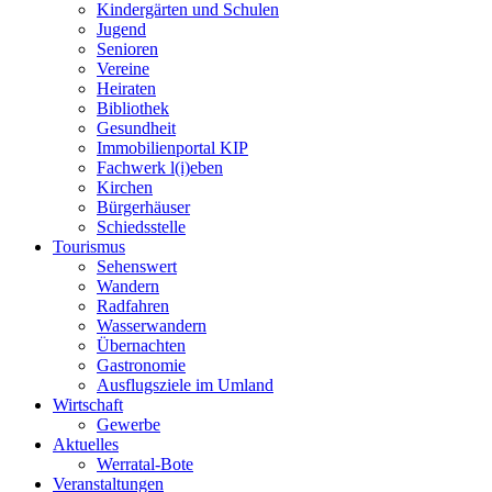
Kindergärten und Schulen
Jugend
Senioren
Vereine
Heiraten
Bibliothek
Gesundheit
Immobilienportal KIP
Fachwerk l(i)eben
Kirchen
Bürgerhäuser
Schiedsstelle
Tourismus
Sehenswert
Wandern
Radfahren
Wasserwandern
Übernachten
Gastronomie
Ausflugsziele im Umland
Wirtschaft
Gewerbe
Aktuelles
Werratal-Bote
Veranstaltungen