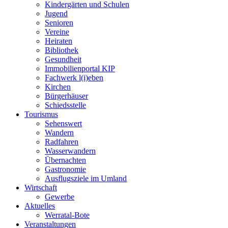
Kindergärten und Schulen
Jugend
Senioren
Vereine
Heiraten
Bibliothek
Gesundheit
Immobilienportal KIP
Fachwerk l(i)eben
Kirchen
Bürgerhäuser
Schiedsstelle
Tourismus
Sehenswert
Wandern
Radfahren
Wasserwandern
Übernachten
Gastronomie
Ausflugsziele im Umland
Wirtschaft
Gewerbe
Aktuelles
Werratal-Bote
Veranstaltungen