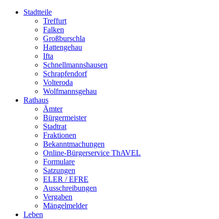
Stadtteile
Treffurt
Falken
Großburschla
Hattengehau
Ifta
Schnellmannshausen
Schrapfendorf
Volteroda
Wolfmannsgehau
Rathaus
Ämter
Bürgermeister
Stadtrat
Fraktionen
Bekanntmachungen
Online-Bürgerservice ThAVEL
Formulare
Satzungen
ELER / EFRE
Ausschreibungen
Vergaben
Mängelmelder
Leben