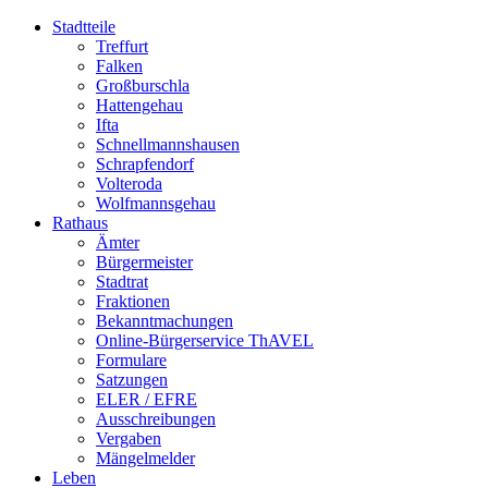
Stadtteile
Treffurt
Falken
Großburschla
Hattengehau
Ifta
Schnellmannshausen
Schrapfendorf
Volteroda
Wolfmannsgehau
Rathaus
Ämter
Bürgermeister
Stadtrat
Fraktionen
Bekanntmachungen
Online-Bürgerservice ThAVEL
Formulare
Satzungen
ELER / EFRE
Ausschreibungen
Vergaben
Mängelmelder
Leben