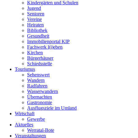
Kindergärten und Schulen
Jugend
Senioren
Vereine
Heiraten
Bibliothek
Gesundheit
Immobilienportal KIP
Fachwerk l(i)eben
Kirchen
Bürgerhäuser
Schiedsstelle
Tourismus
Sehenswert
Wandern
Radfahren
Wasserwandern
Übernachten
Gastronomie
Ausflugsziele im Umland
Wirtschaft
Gewerbe
Aktuelles
Werratal-Bote
Veranstaltungen