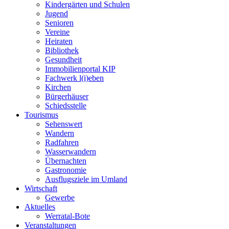
Kindergärten und Schulen
Jugend
Senioren
Vereine
Heiraten
Bibliothek
Gesundheit
Immobilienportal KIP
Fachwerk l(i)eben
Kirchen
Bürgerhäuser
Schiedsstelle
Tourismus
Sehenswert
Wandern
Radfahren
Wasserwandern
Übernachten
Gastronomie
Ausflugsziele im Umland
Wirtschaft
Gewerbe
Aktuelles
Werratal-Bote
Veranstaltungen