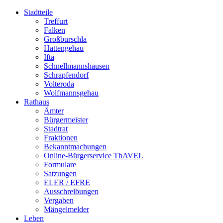
Stadtteile
Treffurt
Falken
Großburschla
Hattengehau
Ifta
Schnellmannshausen
Schrapfendorf
Volteroda
Wolfmannsgehau
Rathaus
Ämter
Bürgermeister
Stadtrat
Fraktionen
Bekanntmachungen
Online-Bürgerservice ThAVEL
Formulare
Satzungen
ELER / EFRE
Ausschreibungen
Vergaben
Mängelmelder
Leben