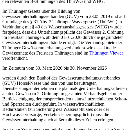
den relevanten Bestimmungen des ThürWG und WHG.
Im Thüringer Gesetz über die Bildung von
Gewässerunterhaltungsverbänden (GUV) vom 28.05.2019 und auf
Grundlage des § 31 Abs. 2 Thüringer Wassergesetz (ThürWG) in
Verbindung mit § 40 des Wasserhaushaltsgesetzes (WHG) wurde
festgelegt, dass die Unterhaltungspflicht der Gewässer 2. Ordnung
im Freistaat Thüringen, ab dem 01.01.2020 durch die gegründeten
Gewässerunterhaltungsverbände erfolgt. Die Verbandsgebiete der
Thüringer Gewässerunterhaltungsverbände sowie das aktuelle
Gewässernetz des Freistaats Thüringen sind im
Thüringen Viewer
veröffentlicht.
Im Zeitraum vom 30. März 2026 bis 30. November 2026
werden durch den Bauhof des Gewässerunterhaltungsverbandes
(GUV) Hörsel/Nesse und den von uns beauftragten
Dienstleistungsunternehmen die planmäßigen Unterhaltungsarbeiten
an den Gewässern 2. Ordnung im gesamten Verbandsgebiet unter
Berücksichtigung der entsprechenden naturschutzrechtlichen Schon-
und Sperrzeiten durchgeführt. In wasserwirtschaftlichen
Bedarfsfällen (zur Sicherung des Wasserabflusses oder der
Hochwasservorsorge, Verkehrssicherungspflicht) muss die
Gewässerunterhaltung auch außerhalb dieser Zeiten erfolgen.
In diesem Zusammenhang wird darauf hingewiesen, dass im Zuge