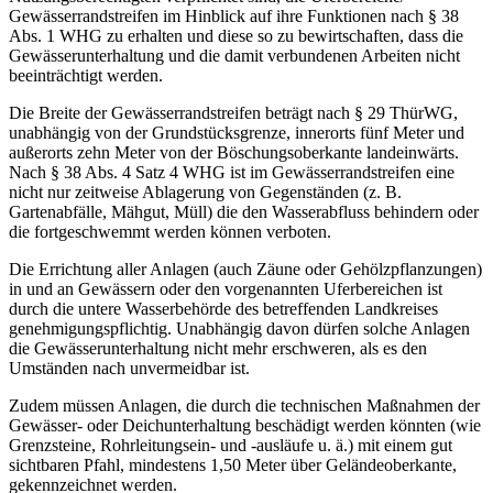
Gewässerrandstreifen im Hinblick auf ihre Funktionen nach § 38
Abs. 1 WHG zu erhalten und diese so zu bewirtschaften, dass die
Gewässerunterhaltung und die damit verbundenen Arbeiten nicht
beeinträchtigt werden.
Die Breite der Gewässerrandstreifen beträgt nach § 29 ThürWG,
unabhängig von der Grundstücksgrenze, innerorts fünf Meter und
außerorts zehn Meter von der Böschungsoberkante landeinwärts.
Nach § 38 Abs. 4 Satz 4 WHG ist im Gewässerrandstreifen eine
nicht nur zeitweise Ablagerung von Gegenständen (z. B.
Gartenabfälle, Mähgut, Müll) die den Wasserabfluss behindern oder
die fortgeschwemmt werden können verboten.
Die Errichtung aller Anlagen (auch Zäune oder Gehölzpflanzungen)
in und an Gewässern oder den vorgenannten Uferbereichen ist
durch die untere Wasserbehörde des betreffenden Landkreises
genehmigungspflichtig. Unabhängig davon dürfen solche Anlagen
die Gewässerunterhaltung nicht mehr erschweren, als es den
Umständen nach unvermeidbar ist.
Zudem müssen Anlagen, die durch die technischen Maßnahmen der
Gewässer- oder Deichunterhaltung beschädigt werden könnten (wie
Grenzsteine, Rohrleitungsein- und -ausläufe u. ä.) mit einem gut
sichtbaren Pfahl, mindestens 1,50 Meter über Geländeoberkante,
gekennzeichnet werden.