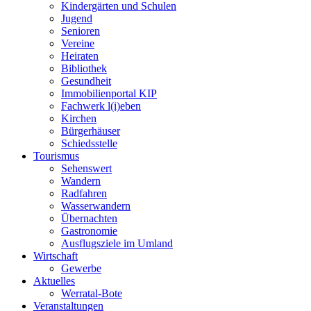
Kindergärten und Schulen
Jugend
Senioren
Vereine
Heiraten
Bibliothek
Gesundheit
Immobilienportal KIP
Fachwerk l(i)eben
Kirchen
Bürgerhäuser
Schiedsstelle
Tourismus
Sehenswert
Wandern
Radfahren
Wasserwandern
Übernachten
Gastronomie
Ausflugsziele im Umland
Wirtschaft
Gewerbe
Aktuelles
Werratal-Bote
Veranstaltungen