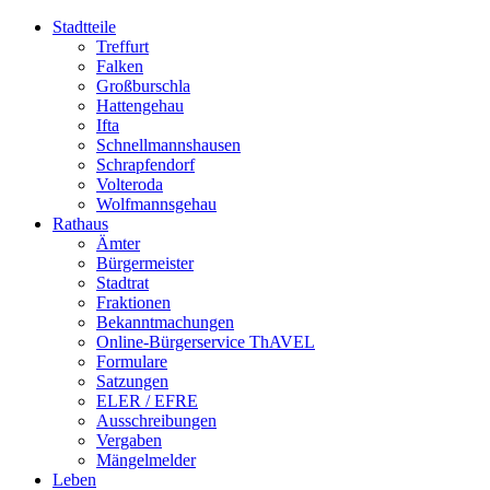
Stadtteile
Treffurt
Falken
Großburschla
Hattengehau
Ifta
Schnellmannshausen
Schrapfendorf
Volteroda
Wolfmannsgehau
Rathaus
Ämter
Bürgermeister
Stadtrat
Fraktionen
Bekanntmachungen
Online-Bürgerservice ThAVEL
Formulare
Satzungen
ELER / EFRE
Ausschreibungen
Vergaben
Mängelmelder
Leben