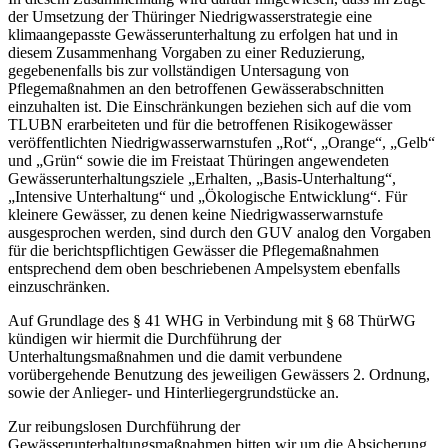
der Umsetzung der Thüringer Niedrigwasserstrategie eine
klimaangepasste Gewässerunterhaltung zu erfolgen hat und in
diesem Zusammenhang Vorgaben zu einer Reduzierung,
gegebenenfalls bis zur vollständigen Untersagung von
Pflegemaßnahmen an den betroffenen Gewässerabschnitten
einzuhalten ist. Die Einschränkungen beziehen sich auf die vom
TLUBN erarbeiteten und für die betroffenen Risikogewässer
veröffentlichten Niedrigwasserwarnstufen „Rot“, „Orange“, „Gelb“
und „Grün“ sowie die im Freistaat Thüringen angewendeten
Gewässerunterhaltungsziele „Erhalten, „Basis-Unterhaltung“,
„Intensive Unterhaltung“ und „Ökologische Entwicklung“. Für
kleinere Gewässer, zu denen keine Niedrigwasserwarnstufe
ausgesprochen werden, sind durch den GUV analog den Vorgaben
für die berichtspflichtigen Gewässer die Pflegemaßnahmen
entsprechend dem oben beschriebenen Ampelsystem ebenfalls
einzuschränken.
Auf Grundlage des § 41 WHG in Verbindung mit § 68 ThürWG
kündigen wir hiermit die Durchführung der
Unterhaltungsmaßnahmen und die damit verbundene
vorübergehende Benutzung des jeweiligen Gewässers 2. Ordnung,
sowie der Anlieger- und Hinterliegergrundstücke an.
Zur reibungslosen Durchführung der
Gewässerunterhaltungsmaßnahmen bitten wir um die Absicherung