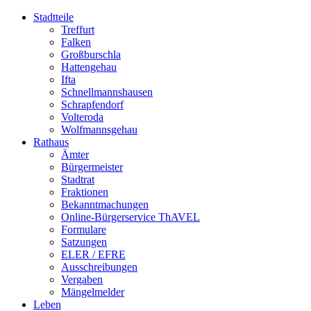
Stadtteile
Treffurt
Falken
Großburschla
Hattengehau
Ifta
Schnellmannshausen
Schrapfendorf
Volteroda
Wolfmannsgehau
Rathaus
Ämter
Bürgermeister
Stadtrat
Fraktionen
Bekanntmachungen
Online-Bürgerservice ThAVEL
Formulare
Satzungen
ELER / EFRE
Ausschreibungen
Vergaben
Mängelmelder
Leben