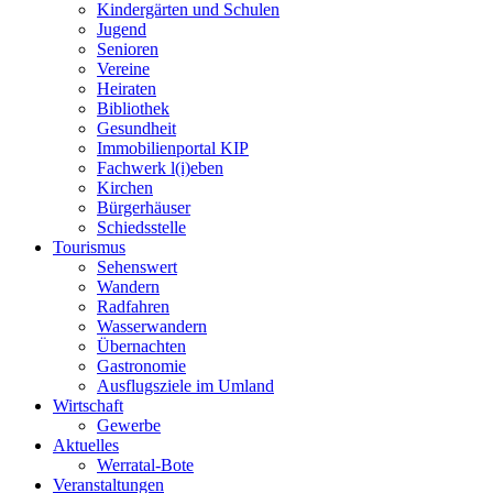
Kindergärten und Schulen
Jugend
Senioren
Vereine
Heiraten
Bibliothek
Gesundheit
Immobilienportal KIP
Fachwerk l(i)eben
Kirchen
Bürgerhäuser
Schiedsstelle
Tourismus
Sehenswert
Wandern
Radfahren
Wasserwandern
Übernachten
Gastronomie
Ausflugsziele im Umland
Wirtschaft
Gewerbe
Aktuelles
Werratal-Bote
Veranstaltungen