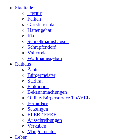
Stadtteile
Treffurt
Falken
Großburschla
Hattengehau
Ifta
Schnellmannshausen
Schrapfendorf
Volteroda
Wolfmannsgehau
Rathaus
Ämter
Bürgermeister
Stadtrat
Fraktionen
Bekanntmachungen
Online-Bürgerservice ThAVEL
Formulare
Satzungen
ELER / EFRE
Ausschreibungen
Vergaben
Mängelmelder
Leben