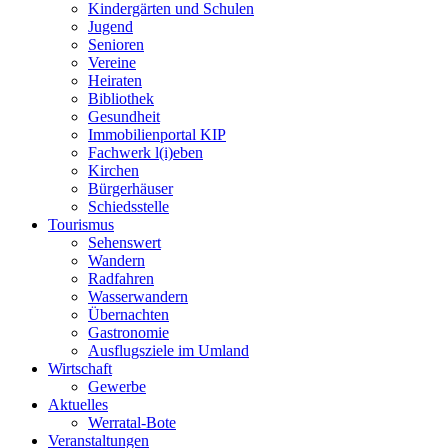
Kindergärten und Schulen
Jugend
Senioren
Vereine
Heiraten
Bibliothek
Gesundheit
Immobilienportal KIP
Fachwerk l(i)eben
Kirchen
Bürgerhäuser
Schiedsstelle
Tourismus
Sehenswert
Wandern
Radfahren
Wasserwandern
Übernachten
Gastronomie
Ausflugsziele im Umland
Wirtschaft
Gewerbe
Aktuelles
Werratal-Bote
Veranstaltungen