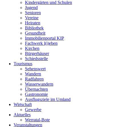
Kindergärten und Schulen
Jugend
Senioren
Vereine
Heiraten
Bibliothek
Gesundheit
Immobilienportal KIP
Fachwerk l(i)eben
Kirchen
Bürgerhäuser
Schiedsstelle
Tourismus
Sehenswert
Wandern
Radfahren
Wasserwandern
Übernachten
Gastronomie
Ausflugsziele im Umland
Wirtschaft
Gewerbe
Aktuelles
Werratal-Bote
Veranstaltungen