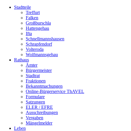
Stadtteile
Treffurt
Falken
Großburschla
Hattengehau
Ifta
Schnellmannshausen
Schrapfendorf
Volteroda
Wolfmannsgehau
Rathaus
Ämter
Bürgermeister
Stadtrat
Fraktionen
Bekanntmachungen
Online-Bürgerservice ThAVEL
Formulare
Satzungen
ELER / EFRE
Ausschreibungen
Vergaben
Mängelmelder
Leben