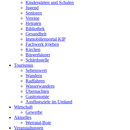
Kindergärten und Schulen
Jugend
Senioren
Vereine
Heiraten
Bibliothek
Gesundheit
Immobilienportal KIP
Fachwerk l(i)eben
Kirchen
Bürgerhäuser
Schiedsstelle
Tourismus
Sehenswert
Wandern
Radfahren
Wasserwandern
Übernachten
Gastronomie
Ausflugsziele im Umland
Wirtschaft
Gewerbe
Aktuelles
Werratal-Bote
Veranstaltungen