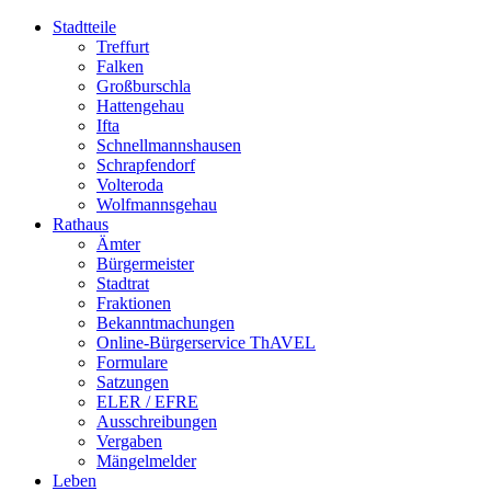
Stadtteile
Treffurt
Falken
Großburschla
Hattengehau
Ifta
Schnellmannshausen
Schrapfendorf
Volteroda
Wolfmannsgehau
Rathaus
Ämter
Bürgermeister
Stadtrat
Fraktionen
Bekanntmachungen
Online-Bürgerservice ThAVEL
Formulare
Satzungen
ELER / EFRE
Ausschreibungen
Vergaben
Mängelmelder
Leben