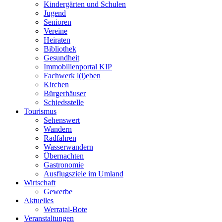
Kindergärten und Schulen
Jugend
Senioren
Vereine
Heiraten
Bibliothek
Gesundheit
Immobilienportal KIP
Fachwerk l(i)eben
Kirchen
Bürgerhäuser
Schiedsstelle
Tourismus
Sehenswert
Wandern
Radfahren
Wasserwandern
Übernachten
Gastronomie
Ausflugsziele im Umland
Wirtschaft
Gewerbe
Aktuelles
Werratal-Bote
Veranstaltungen