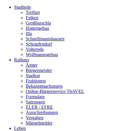
Stadtteile
Treffurt
Falken
Großburschla
Hattengehau
Ifta
Schnellmannshausen
Schrapfendorf
Volteroda
Wolfmannsgehau
Rathaus
Ämter
Bürgermeister
Stadtrat
Fraktionen
Bekanntmachungen
Online-Bürgerservice ThAVEL
Formulare
Satzungen
ELER / EFRE
Ausschreibungen
Vergaben
Mängelmelder
Leben