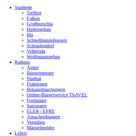
Stadtteile
Treffurt
Falken
Großburschla
Hattengehau
Ifta
Schnellmannshausen
Schrapfendorf
Volteroda
Wolfmannsgehau
Rathaus
Ämter
Bürgermeister
Stadtrat
Fraktionen
Bekanntmachungen
Online-Bürgerservice ThAVEL
Formulare
Satzungen
ELER / EFRE
Ausschreibungen
Vergaben
Mängelmelder
Leben