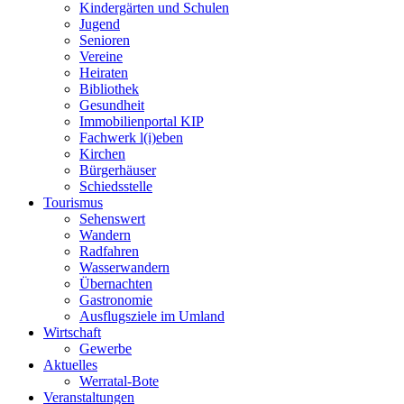
Kindergärten und Schulen
Jugend
Senioren
Vereine
Heiraten
Bibliothek
Gesundheit
Immobilienportal KIP
Fachwerk l(i)eben
Kirchen
Bürgerhäuser
Schiedsstelle
Tourismus
Sehenswert
Wandern
Radfahren
Wasserwandern
Übernachten
Gastronomie
Ausflugsziele im Umland
Wirtschaft
Gewerbe
Aktuelles
Werratal-Bote
Veranstaltungen