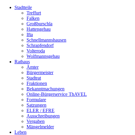
Stadtteile
Treffurt
Falken
Großburschla
Hattengehau
Ifta
Schnellmannshausen
Schrapfendorf
Volteroda
Wolfmannsgehau
Rathaus
Ämter
Bürgermeister
Stadtrat
Fraktionen
Bekanntmachungen
Online-Bürgerservice ThAVEL
Formulare
Satzungen
ELER / EFRE
Ausschreibungen
Vergaben
Mängelmelder
Leben