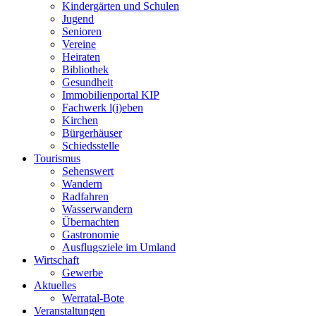
Kindergärten und Schulen
Jugend
Senioren
Vereine
Heiraten
Bibliothek
Gesundheit
Immobilienportal KIP
Fachwerk l(i)eben
Kirchen
Bürgerhäuser
Schiedsstelle
Tourismus
Sehenswert
Wandern
Radfahren
Wasserwandern
Übernachten
Gastronomie
Ausflugsziele im Umland
Wirtschaft
Gewerbe
Aktuelles
Werratal-Bote
Veranstaltungen