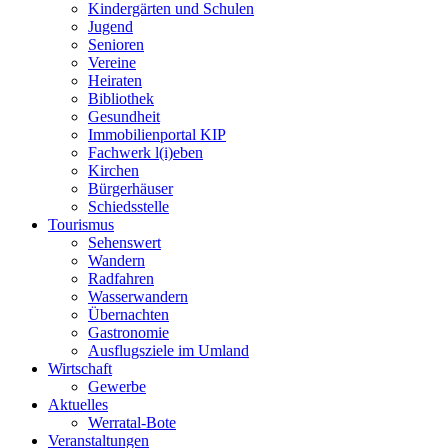
Kindergärten und Schulen
Jugend
Senioren
Vereine
Heiraten
Bibliothek
Gesundheit
Immobilienportal KIP
Fachwerk l(i)eben
Kirchen
Bürgerhäuser
Schiedsstelle
Tourismus
Sehenswert
Wandern
Radfahren
Wasserwandern
Übernachten
Gastronomie
Ausflugsziele im Umland
Wirtschaft
Gewerbe
Aktuelles
Werratal-Bote
Veranstaltungen