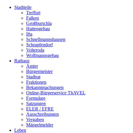
Stadtteile
Treffurt
Falken
Großburschla
Hattengehau
Ifta
Schnellmannshausen
Schrapfendorf
Volteroda
Wolfmannsgehau
Rathaus
Ämter
Bürgermeister
Stadtrat
Fraktionen
Bekanntmachungen
Online-Bürgerservice ThAVEL
Formulare
Satzungen
ELER / EFRE
Ausschreibungen
Vergaben
Mängelmelder
Leben