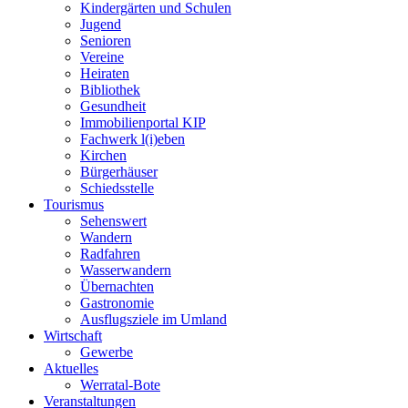
Kindergärten und Schulen
Jugend
Senioren
Vereine
Heiraten
Bibliothek
Gesundheit
Immobilienportal KIP
Fachwerk l(i)eben
Kirchen
Bürgerhäuser
Schiedsstelle
Tourismus
Sehenswert
Wandern
Radfahren
Wasserwandern
Übernachten
Gastronomie
Ausflugsziele im Umland
Wirtschaft
Gewerbe
Aktuelles
Werratal-Bote
Veranstaltungen