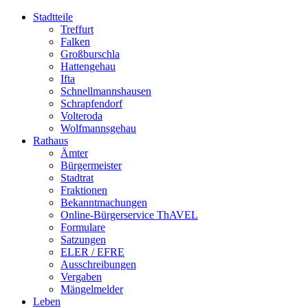
Stadtteile
Treffurt
Falken
Großburschla
Hattengehau
Ifta
Schnellmannshausen
Schrapfendorf
Volteroda
Wolfmannsgehau
Rathaus
Ämter
Bürgermeister
Stadtrat
Fraktionen
Bekanntmachungen
Online-Bürgerservice ThAVEL
Formulare
Satzungen
ELER / EFRE
Ausschreibungen
Vergaben
Mängelmelder
Leben