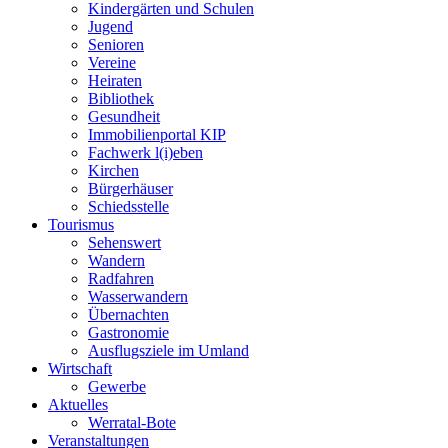
Kindergärten und Schulen
Jugend
Senioren
Vereine
Heiraten
Bibliothek
Gesundheit
Immobilienportal KIP
Fachwerk l(i)eben
Kirchen
Bürgerhäuser
Schiedsstelle
Tourismus
Sehenswert
Wandern
Radfahren
Wasserwandern
Übernachten
Gastronomie
Ausflugsziele im Umland
Wirtschaft
Gewerbe
Aktuelles
Werratal-Bote
Veranstaltungen