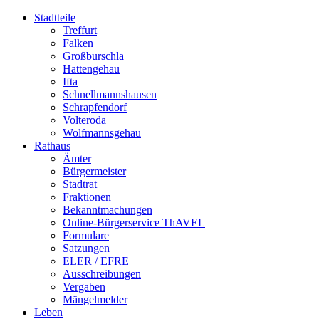
Stadtteile
Treffurt
Falken
Großburschla
Hattengehau
Ifta
Schnellmannshausen
Schrapfendorf
Volteroda
Wolfmannsgehau
Rathaus
Ämter
Bürgermeister
Stadtrat
Fraktionen
Bekanntmachungen
Online-Bürgerservice ThAVEL
Formulare
Satzungen
ELER / EFRE
Ausschreibungen
Vergaben
Mängelmelder
Leben