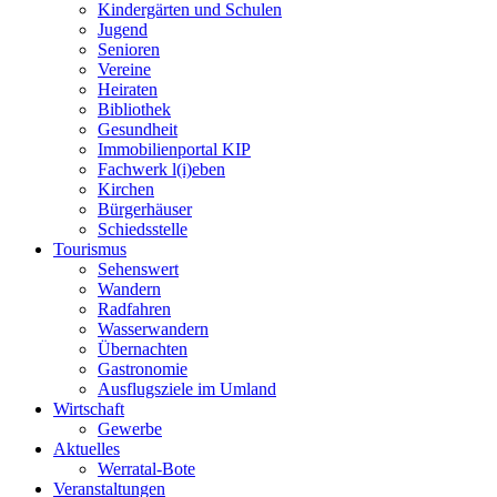
Kindergärten und Schulen
Jugend
Senioren
Vereine
Heiraten
Bibliothek
Gesundheit
Immobilienportal KIP
Fachwerk l(i)eben
Kirchen
Bürgerhäuser
Schiedsstelle
Tourismus
Sehenswert
Wandern
Radfahren
Wasserwandern
Übernachten
Gastronomie
Ausflugsziele im Umland
Wirtschaft
Gewerbe
Aktuelles
Werratal-Bote
Veranstaltungen