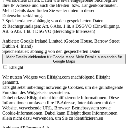
? Verarbeitete Daten: Daten wie etwa eingegebene Suchbegriffe,
Ihre IP-Adresse und auch die Breiten- bzw. Längenkoordinaten.
Mehr Details dazu finden Sie weiter unten in dieser
Datenschutzerklärung.
? Speicherdauer: abhängig von den gespeicherten Daten
⚖️ Rechtsgrundlagen: Art. 6 Abs. 1 lit. a DSGVO (Einwilligung),
Art. 6 Abs. 1 lit. f DSGVO (Berechtigte Interessen)
Anbieter:
Google Ireland Limited (Gordon House, Barrow Street
Dublin 4, Irland)
Speicherdauer:
abhängig von den gespeicherten Daten
Mehr Details einblenden
für Google Maps
Mehr Details ausblenden
für
Google Maps
Elfsight
Wir nutzen Widgets von Elfsight.com (nachfolgend Elfsight
genannt).
Elfsight setzt unbedingt notwendige Cookies, um die grundlegende
Funktion des Widgets sicherzustellen.
Dabei erfasst Elfsight nicht identifizierende Informationen. Diese
Informationen umfassen Ihre IP-Adresse, Interaktionen mit der
Website, verweisende URL, Browser, Betriebssystem sowie
Cookie-Informationen. Dabei kann Elfsight diese Informationen
allein nicht dazu verwenden, um Sie zu identifizieren.en
Anbieter:
SP Iusupov A.A.