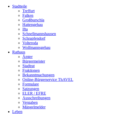
Stadtteile
Treffurt
Falken
Großburschla
Hattengehau
Ifta
Schnellmannshausen
Schrapfendorf
Volteroda
Wolfmannsgehau
Rathaus
Ämter
Bürgermeister
Stadtrat
Fraktionen
Bekanntmachungen
Online-Bürgerservice ThAVEL
Formulare
Satzungen
ELER / EFRE
Ausschreibungen
Vergaben
Mängelmelder
Leben