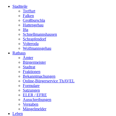
Stadtteile
Treffurt
Falken
Großburschla
Hattengehau
Ifta
Schnellmannshausen
Schrapfendorf
Volteroda
Wolfmannsgehau
Rathaus
Ämter
Bürgermeister
Stadtrat
Fraktionen
Bekanntmachungen
Online-Bürgerservice ThAVEL
Formulare
Satzungen
ELER / EFRE
Ausschreibungen
Vergaben
Mängelmelder
Leben