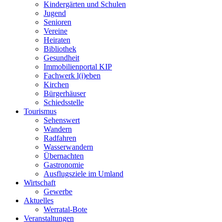
Kindergärten und Schulen
Jugend
Senioren
Vereine
Heiraten
Bibliothek
Gesundheit
Immobilienportal KIP
Fachwerk l(i)eben
Kirchen
Bürgerhäuser
Schiedsstelle
Tourismus
Sehenswert
Wandern
Radfahren
Wasserwandern
Übernachten
Gastronomie
Ausflugsziele im Umland
Wirtschaft
Gewerbe
Aktuelles
Werratal-Bote
Veranstaltungen