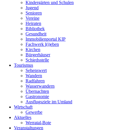
Kindergärten und Schulen
Jugend
Senioren
Vereine
Heiraten
Bibliothek
Gesundheit
Immobilienportal KIP
Fachwerk l(i)eben
Kirchen
Bürgerhäuser
Schiedsstelle
Tourismus
Sehenswert
Wandern
Radfahren
Wasserwandern
Übernachten
Gastronomie
Ausflugsziele im Umland
Wirtschaft
Gewerbe
Aktuelles
Werratal-Bote
Veranstaltungen