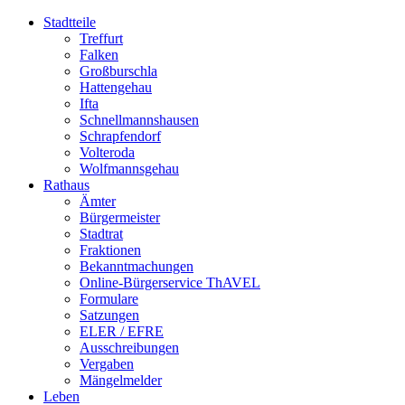
Stadtteile
Treffurt
Falken
Großburschla
Hattengehau
Ifta
Schnellmannshausen
Schrapfendorf
Volteroda
Wolfmannsgehau
Rathaus
Ämter
Bürgermeister
Stadtrat
Fraktionen
Bekanntmachungen
Online-Bürgerservice ThAVEL
Formulare
Satzungen
ELER / EFRE
Ausschreibungen
Vergaben
Mängelmelder
Leben