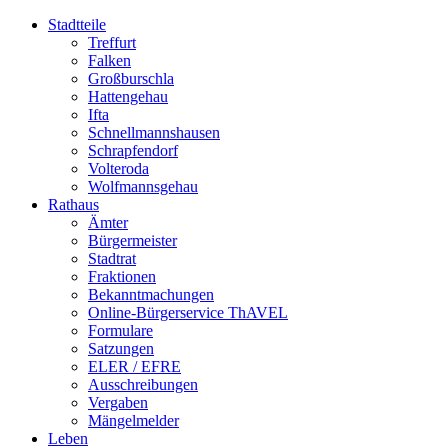
Stadtteile
Treffurt
Falken
Großburschla
Hattengehau
Ifta
Schnellmannshausen
Schrapfendorf
Volteroda
Wolfmannsgehau
Rathaus
Ämter
Bürgermeister
Stadtrat
Fraktionen
Bekanntmachungen
Online-Bürgerservice ThAVEL
Formulare
Satzungen
ELER / EFRE
Ausschreibungen
Vergaben
Mängelmelder
Leben