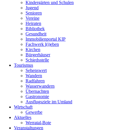
Kindergärten und Schulen
Jugend
Senioren
Vereine
Heiraten
Bibliothek
Gesundheit
Immobilienportal KIP
Fachwerk l(i)eben
Kirchen
Bürgerhäuser
Schiedsstelle
Tourismus
Sehenswert
Wandern
Radfahren
Wasserwandern
Übernachten
Gastronomie
Ausflugsziele im Umland
Wirtschaft
Gewerbe
Aktuelles
Werratal-Bote
Veranstaltungen