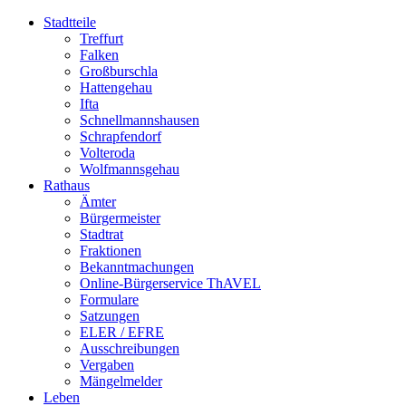
Stadtteile
Treffurt
Falken
Großburschla
Hattengehau
Ifta
Schnellmannshausen
Schrapfendorf
Volteroda
Wolfmannsgehau
Rathaus
Ämter
Bürgermeister
Stadtrat
Fraktionen
Bekanntmachungen
Online-Bürgerservice ThAVEL
Formulare
Satzungen
ELER / EFRE
Ausschreibungen
Vergaben
Mängelmelder
Leben