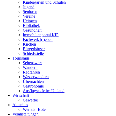
Kindergärten und Schulen
Jugend
Senioren
Vereine
Heiraten
Bibliothek
Gesundheit
Immobilienportal KIP
Fachwerk l(i)eben
Kirchen
Bürgerhäuser
Schiedsstelle
Tourismus
Sehenswert
Wandern
Radfahren
Wasserwandern
Übernachten
Gastronomie
Ausflugsziele im Umland
Wirtschaft
Gewerbe
Aktuelles
Werratal-Bote
Veranstaltungen