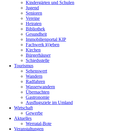
Kindergärten und Schulen
Jugend
Senioren
Vereine
Heiraten
Bibliothek
Gesundheit
Immobilienportal KIP
Fachwerk l(i)eben
Kirchen
Bürgerhäuser
Schiedsstelle
Tourismus
Sehenswert
Wandern
Radfahren
Wasserwandern
Übernachten
Gastronomie
Ausflugsziele im Umland
Wirtschaft
Gewerbe
Aktuelles
Werratal-Bote
Veranstaltungen