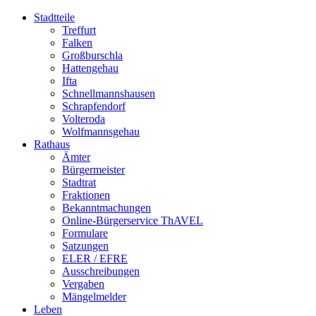
Stadtteile
Treffurt
Falken
Großburschla
Hattengehau
Ifta
Schnellmannshausen
Schrapfendorf
Volteroda
Wolfmannsgehau
Rathaus
Ämter
Bürgermeister
Stadtrat
Fraktionen
Bekanntmachungen
Online-Bürgerservice ThAVEL
Formulare
Satzungen
ELER / EFRE
Ausschreibungen
Vergaben
Mängelmelder
Leben