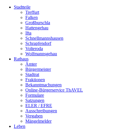
Stadtteile
Treffurt
Falken
Großburschla
Hattengehau
Ifta
Schnellmannshausen
Schrapfendorf
Volteroda
Wolfmannsgehau
Rathaus
Ämter
Bürgermeister
Stadtrat
Fraktionen
Bekanntmachungen
Online-Bürgerservice ThAVEL
Formulare
Satzungen
ELER / EFRE
Ausschreibungen
Vergaben
Mängelmelder
Leben