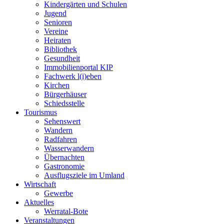
Kindergärten und Schulen
Jugend
Senioren
Vereine
Heiraten
Bibliothek
Gesundheit
Immobilienportal KIP
Fachwerk l(i)eben
Kirchen
Bürgerhäuser
Schiedsstelle
Tourismus
Sehenswert
Wandern
Radfahren
Wasserwandern
Übernachten
Gastronomie
Ausflugsziele im Umland
Wirtschaft
Gewerbe
Aktuelles
Werratal-Bote
Veranstaltungen