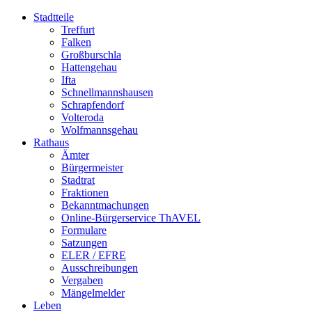
Stadtteile
Treffurt
Falken
Großburschla
Hattengehau
Ifta
Schnellmannshausen
Schrapfendorf
Volteroda
Wolfmannsgehau
Rathaus
Ämter
Bürgermeister
Stadtrat
Fraktionen
Bekanntmachungen
Online-Bürgerservice ThAVEL
Formulare
Satzungen
ELER / EFRE
Ausschreibungen
Vergaben
Mängelmelder
Leben