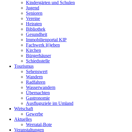
Kindergärten und Schulen
Jugend
Senioren
Vereine
Heiraten
Bibliothek
Gesundheit
Immobilienportal KIP
Fachwerk l(i)eben
Kirchen
Bürgerhäuser
Schiedsstelle
Tourismus
Sehenswert
Wandern
Radfahren
Wasserwandern
Übernachten
Gastronomie
Ausflugsziele im Umland
Wirtschaft
Gewerbe
Aktuelles
Werratal-Bote
Veranstaltungen