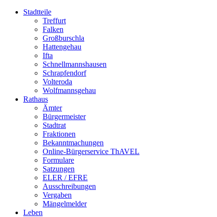
Stadtteile
Treffurt
Falken
Großburschla
Hattengehau
Ifta
Schnellmannshausen
Schrapfendorf
Volteroda
Wolfmannsgehau
Rathaus
Ämter
Bürgermeister
Stadtrat
Fraktionen
Bekanntmachungen
Online-Bürgerservice ThAVEL
Formulare
Satzungen
ELER / EFRE
Ausschreibungen
Vergaben
Mängelmelder
Leben