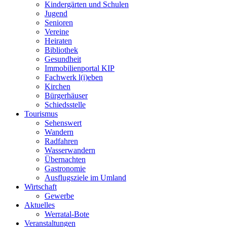
Kindergärten und Schulen
Jugend
Senioren
Vereine
Heiraten
Bibliothek
Gesundheit
Immobilienportal KIP
Fachwerk l(i)eben
Kirchen
Bürgerhäuser
Schiedsstelle
Tourismus
Sehenswert
Wandern
Radfahren
Wasserwandern
Übernachten
Gastronomie
Ausflugsziele im Umland
Wirtschaft
Gewerbe
Aktuelles
Werratal-Bote
Veranstaltungen