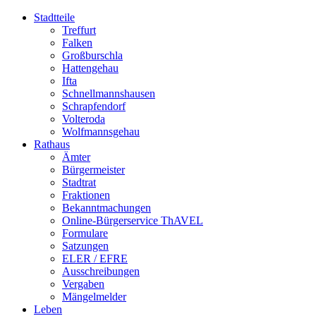
Stadtteile
Treffurt
Falken
Großburschla
Hattengehau
Ifta
Schnellmannshausen
Schrapfendorf
Volteroda
Wolfmannsgehau
Rathaus
Ämter
Bürgermeister
Stadtrat
Fraktionen
Bekanntmachungen
Online-Bürgerservice ThAVEL
Formulare
Satzungen
ELER / EFRE
Ausschreibungen
Vergaben
Mängelmelder
Leben