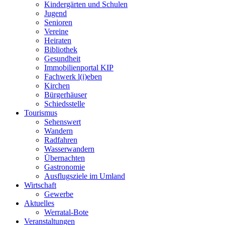
Kindergärten und Schulen
Jugend
Senioren
Vereine
Heiraten
Bibliothek
Gesundheit
Immobilienportal KIP
Fachwerk l(i)eben
Kirchen
Bürgerhäuser
Schiedsstelle
Tourismus
Sehenswert
Wandern
Radfahren
Wasserwandern
Übernachten
Gastronomie
Ausflugsziele im Umland
Wirtschaft
Gewerbe
Aktuelles
Werratal-Bote
Veranstaltungen