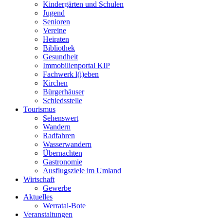
Kindergärten und Schulen
Jugend
Senioren
Vereine
Heiraten
Bibliothek
Gesundheit
Immobilienportal KIP
Fachwerk l(i)eben
Kirchen
Bürgerhäuser
Schiedsstelle
Tourismus
Sehenswert
Wandern
Radfahren
Wasserwandern
Übernachten
Gastronomie
Ausflugsziele im Umland
Wirtschaft
Gewerbe
Aktuelles
Werratal-Bote
Veranstaltungen