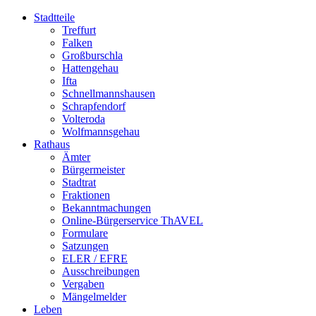
Stadtteile
Treffurt
Falken
Großburschla
Hattengehau
Ifta
Schnellmannshausen
Schrapfendorf
Volteroda
Wolfmannsgehau
Rathaus
Ämter
Bürgermeister
Stadtrat
Fraktionen
Bekanntmachungen
Online-Bürgerservice ThAVEL
Formulare
Satzungen
ELER / EFRE
Ausschreibungen
Vergaben
Mängelmelder
Leben