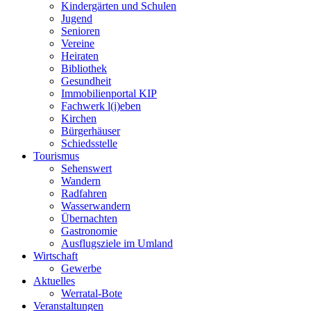
Kindergärten und Schulen
Jugend
Senioren
Vereine
Heiraten
Bibliothek
Gesundheit
Immobilienportal KIP
Fachwerk l(i)eben
Kirchen
Bürgerhäuser
Schiedsstelle
Tourismus
Sehenswert
Wandern
Radfahren
Wasserwandern
Übernachten
Gastronomie
Ausflugsziele im Umland
Wirtschaft
Gewerbe
Aktuelles
Werratal-Bote
Veranstaltungen