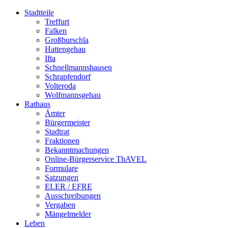
Stadtteile
Treffurt
Falken
Großburschla
Hattengehau
Ifta
Schnellmannshausen
Schrapfendorf
Volteroda
Wolfmannsgehau
Rathaus
Ämter
Bürgermeister
Stadtrat
Fraktionen
Bekanntmachungen
Online-Bürgerservice ThAVEL
Formulare
Satzungen
ELER / EFRE
Ausschreibungen
Vergaben
Mängelmelder
Leben