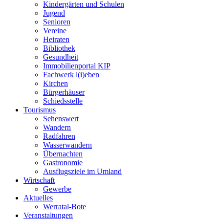
Kindergärten und Schulen
Jugend
Senioren
Vereine
Heiraten
Bibliothek
Gesundheit
Immobilienportal KIP
Fachwerk l(i)eben
Kirchen
Bürgerhäuser
Schiedsstelle
Tourismus
Sehenswert
Wandern
Radfahren
Wasserwandern
Übernachten
Gastronomie
Ausflugsziele im Umland
Wirtschaft
Gewerbe
Aktuelles
Werratal-Bote
Veranstaltungen