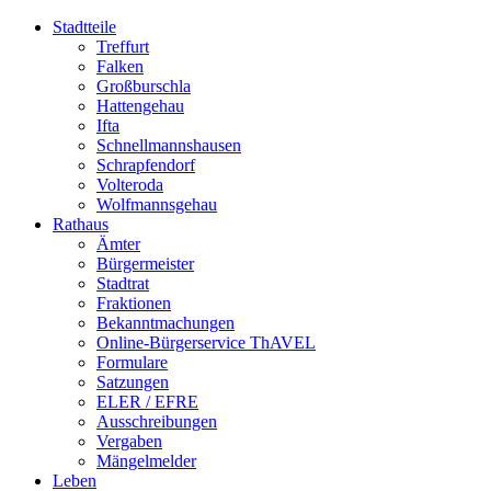
Stadtteile
Treffurt
Falken
Großburschla
Hattengehau
Ifta
Schnellmannshausen
Schrapfendorf
Volteroda
Wolfmannsgehau
Rathaus
Ämter
Bürgermeister
Stadtrat
Fraktionen
Bekanntmachungen
Online-Bürgerservice ThAVEL
Formulare
Satzungen
ELER / EFRE
Ausschreibungen
Vergaben
Mängelmelder
Leben