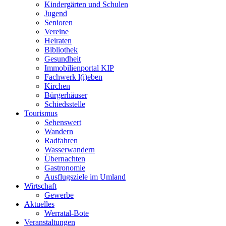
Kindergärten und Schulen
Jugend
Senioren
Vereine
Heiraten
Bibliothek
Gesundheit
Immobilienportal KIP
Fachwerk l(i)eben
Kirchen
Bürgerhäuser
Schiedsstelle
Tourismus
Sehenswert
Wandern
Radfahren
Wasserwandern
Übernachten
Gastronomie
Ausflugsziele im Umland
Wirtschaft
Gewerbe
Aktuelles
Werratal-Bote
Veranstaltungen