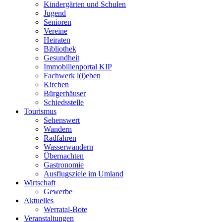
Kindergärten und Schulen
Jugend
Senioren
Vereine
Heiraten
Bibliothek
Gesundheit
Immobilienportal KIP
Fachwerk l(i)eben
Kirchen
Bürgerhäuser
Schiedsstelle
Tourismus
Sehenswert
Wandern
Radfahren
Wasserwandern
Übernachten
Gastronomie
Ausflugsziele im Umland
Wirtschaft
Gewerbe
Aktuelles
Werratal-Bote
Veranstaltungen