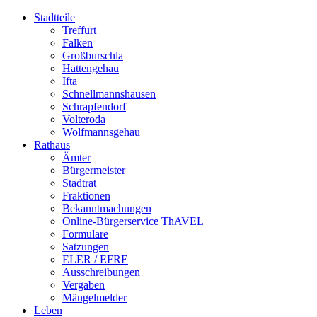
Stadtteile
Treffurt
Falken
Großburschla
Hattengehau
Ifta
Schnellmannshausen
Schrapfendorf
Volteroda
Wolfmannsgehau
Rathaus
Ämter
Bürgermeister
Stadtrat
Fraktionen
Bekanntmachungen
Online-Bürgerservice ThAVEL
Formulare
Satzungen
ELER / EFRE
Ausschreibungen
Vergaben
Mängelmelder
Leben