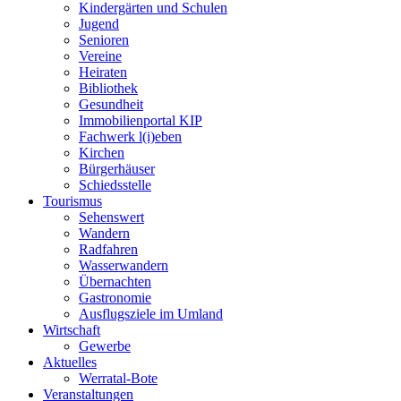
Kindergärten und Schulen
Jugend
Senioren
Vereine
Heiraten
Bibliothek
Gesundheit
Immobilienportal KIP
Fachwerk l(i)eben
Kirchen
Bürgerhäuser
Schiedsstelle
Tourismus
Sehenswert
Wandern
Radfahren
Wasserwandern
Übernachten
Gastronomie
Ausflugsziele im Umland
Wirtschaft
Gewerbe
Aktuelles
Werratal-Bote
Veranstaltungen