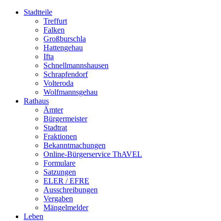
Stadtteile
Treffurt
Falken
Großburschla
Hattengehau
Ifta
Schnellmannshausen
Schrapfendorf
Volteroda
Wolfmannsgehau
Rathaus
Ämter
Bürgermeister
Stadtrat
Fraktionen
Bekanntmachungen
Online-Bürgerservice ThAVEL
Formulare
Satzungen
ELER / EFRE
Ausschreibungen
Vergaben
Mängelmelder
Leben