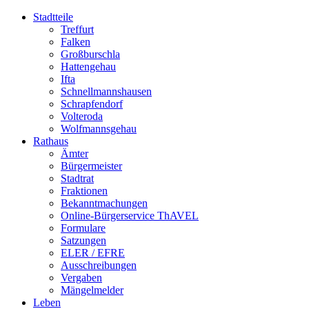
Stadtteile
Treffurt
Falken
Großburschla
Hattengehau
Ifta
Schnellmannshausen
Schrapfendorf
Volteroda
Wolfmannsgehau
Rathaus
Ämter
Bürgermeister
Stadtrat
Fraktionen
Bekanntmachungen
Online-Bürgerservice ThAVEL
Formulare
Satzungen
ELER / EFRE
Ausschreibungen
Vergaben
Mängelmelder
Leben