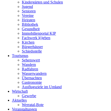
Kindergärten und Schulen
Jugend
Senioren
Vereine
Heiraten
Bibliothek
Gesundheit
Immobilienportal KIP
Fachwerk l(i)eben
Kirchen
Bürgerhäuser
Schiedsstelle
Tourismus
Sehenswert
Wandern
Radfahren
Wasserwandern
Übernachten
Gastronomie
Ausflugsziele im Umland
Wirtschaft
Gewerbe
Aktuelles
Werratal-Bote
Veranstaltungen