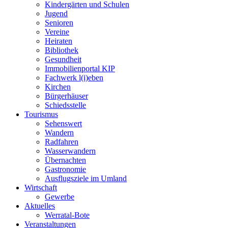
Kindergärten und Schulen
Jugend
Senioren
Vereine
Heiraten
Bibliothek
Gesundheit
Immobilienportal KIP
Fachwerk l(i)eben
Kirchen
Bürgerhäuser
Schiedsstelle
Tourismus
Sehenswert
Wandern
Radfahren
Wasserwandern
Übernachten
Gastronomie
Ausflugsziele im Umland
Wirtschaft
Gewerbe
Aktuelles
Werratal-Bote
Veranstaltungen