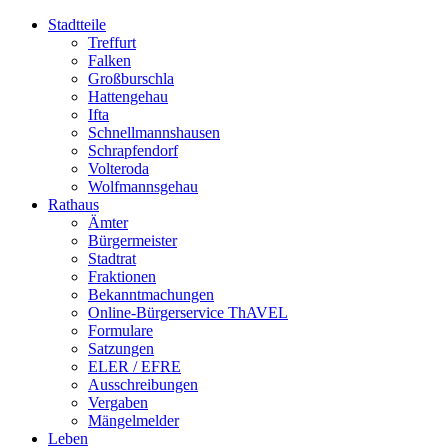
Stadtteile
Treffurt
Falken
Großburschla
Hattengehau
Ifta
Schnellmannshausen
Schrapfendorf
Volteroda
Wolfmannsgehau
Rathaus
Ämter
Bürgermeister
Stadtrat
Fraktionen
Bekanntmachungen
Online-Bürgerservice ThAVEL
Formulare
Satzungen
ELER / EFRE
Ausschreibungen
Vergaben
Mängelmelder
Leben