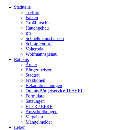
Stadtteile
Treffurt
Falken
Großburschla
Hattengehau
Ifta
Schnellmannshausen
Schrapfendorf
Volteroda
Wolfmannsgehau
Rathaus
Ämter
Bürgermeister
Stadtrat
Fraktionen
Bekanntmachungen
Online-Bürgerservice ThAVEL
Formulare
Satzungen
ELER / EFRE
Ausschreibungen
Vergaben
Mängelmelder
Leben