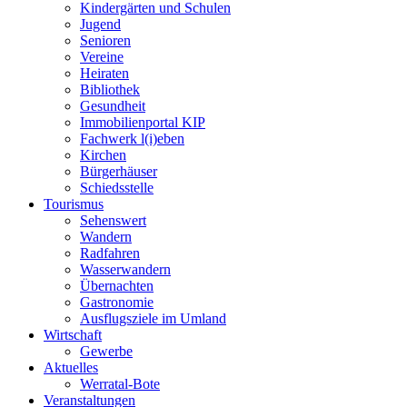
Kindergärten und Schulen
Jugend
Senioren
Vereine
Heiraten
Bibliothek
Gesundheit
Immobilienportal KIP
Fachwerk l(i)eben
Kirchen
Bürgerhäuser
Schiedsstelle
Tourismus
Sehenswert
Wandern
Radfahren
Wasserwandern
Übernachten
Gastronomie
Ausflugsziele im Umland
Wirtschaft
Gewerbe
Aktuelles
Werratal-Bote
Veranstaltungen