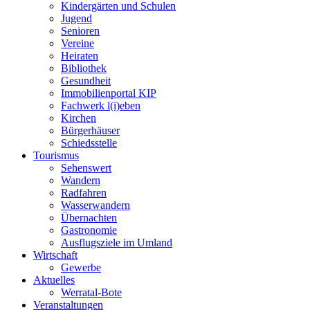
Kindergärten und Schulen
Jugend
Senioren
Vereine
Heiraten
Bibliothek
Gesundheit
Immobilienportal KIP
Fachwerk l(i)eben
Kirchen
Bürgerhäuser
Schiedsstelle
Tourismus
Sehenswert
Wandern
Radfahren
Wasserwandern
Übernachten
Gastronomie
Ausflugsziele im Umland
Wirtschaft
Gewerbe
Aktuelles
Werratal-Bote
Veranstaltungen