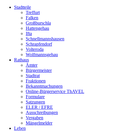
Stadtteile
Treffurt
Falken
Großburschla
Hattengehau
Ifta
Schnellmannshausen
Schrapfendorf
Volteroda
Wolfmannsgehau
Rathaus
Ämter
Bürgermeister
Stadtrat
Fraktionen
Bekanntmachungen
Online-Bürgerservice ThAVEL
Formulare
Satzungen
ELER / EFRE
Ausschreibungen
Vergaben
Mängelmelder
Leben