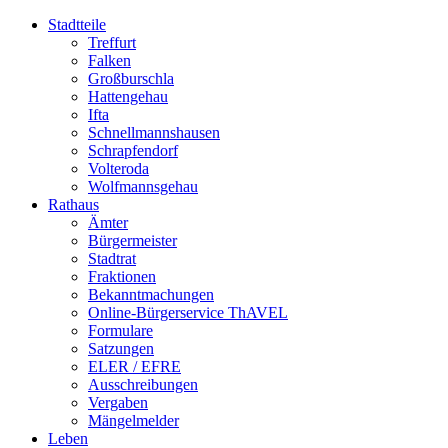
Stadtteile
Treffurt
Falken
Großburschla
Hattengehau
Ifta
Schnellmannshausen
Schrapfendorf
Volteroda
Wolfmannsgehau
Rathaus
Ämter
Bürgermeister
Stadtrat
Fraktionen
Bekanntmachungen
Online-Bürgerservice ThAVEL
Formulare
Satzungen
ELER / EFRE
Ausschreibungen
Vergaben
Mängelmelder
Leben