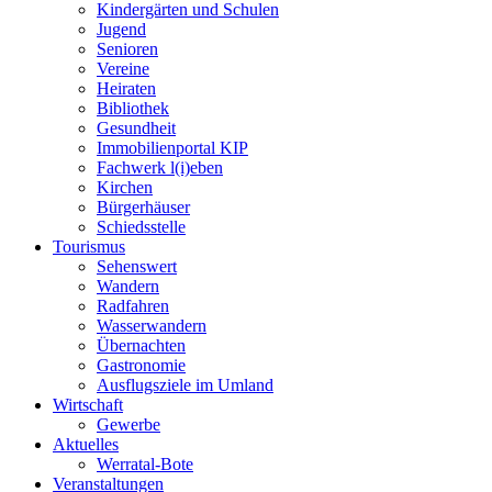
Kindergärten und Schulen
Jugend
Senioren
Vereine
Heiraten
Bibliothek
Gesundheit
Immobilienportal KIP
Fachwerk l(i)eben
Kirchen
Bürgerhäuser
Schiedsstelle
Tourismus
Sehenswert
Wandern
Radfahren
Wasserwandern
Übernachten
Gastronomie
Ausflugsziele im Umland
Wirtschaft
Gewerbe
Aktuelles
Werratal-Bote
Veranstaltungen