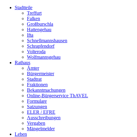
Stadtteile
Treffurt
Falken
Großburschla
Hattengehau
Ifta
Schnellmannshausen
Schrapfendorf
Volteroda
Wolfmannsgehau
Rathaus
Ämter
Bürgermeister
Stadtrat
Fraktionen
Bekanntmachungen
Online-Bürgerservice ThAVEL
Formulare
Satzungen
ELER / EFRE
Ausschreibungen
Vergaben
Mängelmelder
Leben