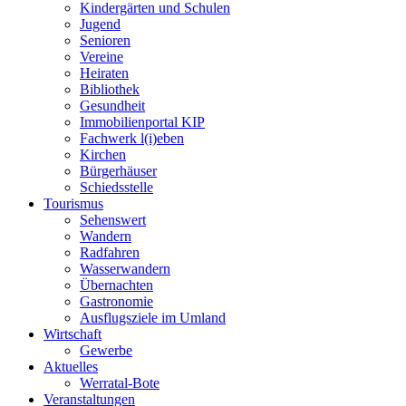
Kindergärten und Schulen
Jugend
Senioren
Vereine
Heiraten
Bibliothek
Gesundheit
Immobilienportal KIP
Fachwerk l(i)eben
Kirchen
Bürgerhäuser
Schiedsstelle
Tourismus
Sehenswert
Wandern
Radfahren
Wasserwandern
Übernachten
Gastronomie
Ausflugsziele im Umland
Wirtschaft
Gewerbe
Aktuelles
Werratal-Bote
Veranstaltungen