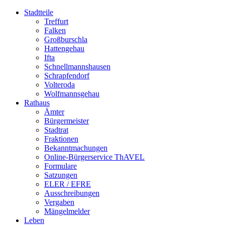
Stadtteile
Treffurt
Falken
Großburschla
Hattengehau
Ifta
Schnellmannshausen
Schrapfendorf
Volteroda
Wolfmannsgehau
Rathaus
Ämter
Bürgermeister
Stadtrat
Fraktionen
Bekanntmachungen
Online-Bürgerservice ThAVEL
Formulare
Satzungen
ELER / EFRE
Ausschreibungen
Vergaben
Mängelmelder
Leben