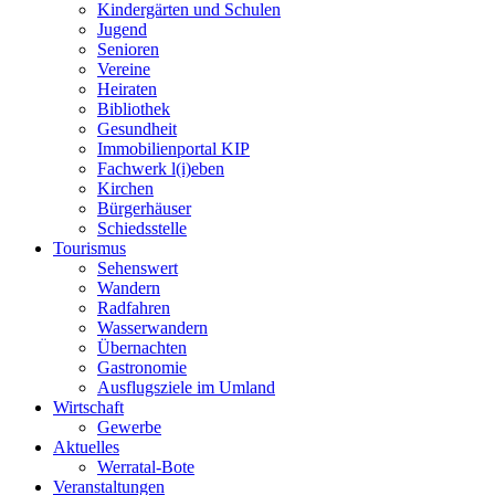
Kindergärten und Schulen
Jugend
Senioren
Vereine
Heiraten
Bibliothek
Gesundheit
Immobilienportal KIP
Fachwerk l(i)eben
Kirchen
Bürgerhäuser
Schiedsstelle
Tourismus
Sehenswert
Wandern
Radfahren
Wasserwandern
Übernachten
Gastronomie
Ausflugsziele im Umland
Wirtschaft
Gewerbe
Aktuelles
Werratal-Bote
Veranstaltungen