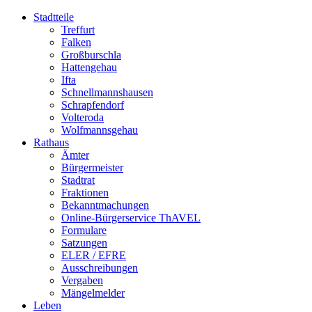
Stadtteile
Treffurt
Falken
Großburschla
Hattengehau
Ifta
Schnellmannshausen
Schrapfendorf
Volteroda
Wolfmannsgehau
Rathaus
Ämter
Bürgermeister
Stadtrat
Fraktionen
Bekanntmachungen
Online-Bürgerservice ThAVEL
Formulare
Satzungen
ELER / EFRE
Ausschreibungen
Vergaben
Mängelmelder
Leben