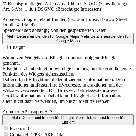
⚖️ Rechtsgrundlagen: Art. 6 Abs. 1 lit. a DSGVO (Einwilligung),
Art. 6 Abs. 1 lit. f DSGVO (Berechtigte Interessen)
Anbieter:
Google Ireland Limited (Gordon House, Barrow Street
Dublin 4, Irland)
Speicherdauer:
abhängig von den gespeicherten Daten
Mehr Details einblenden
für Google Maps
Mehr Details ausblenden
für
Google Maps
Elfsight
Wir nutzen Widgets von Elfsight.com (nachfolgend Elfsight
genannt).
Elfsight setzt unbedingt notwendige Cookies, um die grundlegende
Funktion des Widgets sicherzustellen.
Dabei erfasst Elfsight nicht identifizierende Informationen. Diese
Informationen umfassen Ihre IP-Adresse, Interaktionen mit der
Website, verweisende URL, Browser, Betriebssystem sowie
Cookie-Informationen. Dabei kann Elfsight diese Informationen
allein nicht dazu verwenden, um Sie zu identifizieren.en
Anbieter:
SP Iusupov A.A.
Mehr Details einblenden
für Elfsight
Mehr Details ausblenden
für
Elfsight
Essenziell
Contao HTTPS CSRF Token