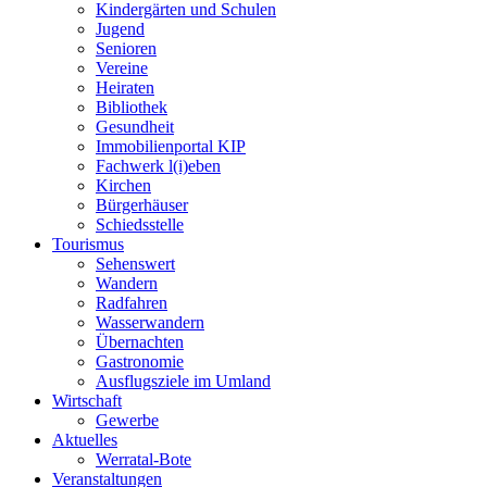
Kindergärten und Schulen
Jugend
Senioren
Vereine
Heiraten
Bibliothek
Gesundheit
Immobilienportal KIP
Fachwerk l(i)eben
Kirchen
Bürgerhäuser
Schiedsstelle
Tourismus
Sehenswert
Wandern
Radfahren
Wasserwandern
Übernachten
Gastronomie
Ausflugsziele im Umland
Wirtschaft
Gewerbe
Aktuelles
Werratal-Bote
Veranstaltungen