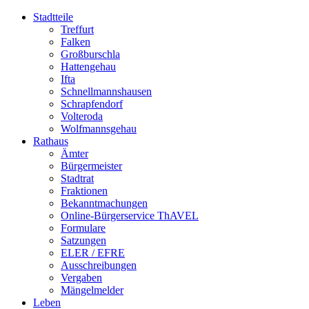
Stadtteile
Treffurt
Falken
Großburschla
Hattengehau
Ifta
Schnellmannshausen
Schrapfendorf
Volteroda
Wolfmannsgehau
Rathaus
Ämter
Bürgermeister
Stadtrat
Fraktionen
Bekanntmachungen
Online-Bürgerservice ThAVEL
Formulare
Satzungen
ELER / EFRE
Ausschreibungen
Vergaben
Mängelmelder
Leben