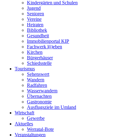
Kindergärten und Schulen
Jugend
Senioren
Vereine
Heiraten
Bibliothek
Gesundheit
Immobilienportal KIP
Fachwerk l(i)eben
Kirchen
Bürgerhäuser
Schiedsstelle
Tourismus
Sehenswert
Wandern
Radfahren
Wasserwandern
Übernachten
Gastronomie
Ausflugsziele im Umland
Wirtschaft
Gewerbe
Aktuelles
Werratal-Bote
Veranstaltungen