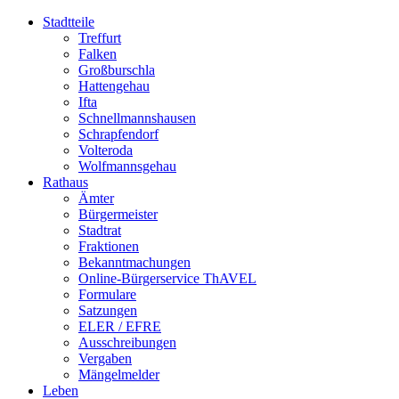
Stadtteile
Treffurt
Falken
Großburschla
Hattengehau
Ifta
Schnellmannshausen
Schrapfendorf
Volteroda
Wolfmannsgehau
Rathaus
Ämter
Bürgermeister
Stadtrat
Fraktionen
Bekanntmachungen
Online-Bürgerservice ThAVEL
Formulare
Satzungen
ELER / EFRE
Ausschreibungen
Vergaben
Mängelmelder
Leben