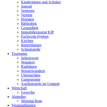
Kindergärten und Schulen
Jugend
Senioren
Vereine
Heiraten
Bibliothek
Gesundheit
Immobilienportal KIP
Fachwerk l(i)eben
Kirchen
Bürgerhäuser
Schiedsstelle
Tourismus
Sehenswert
Wandern
Radfahren
Wasserwandern
Übernachten
Gastronomie
Ausflugsziele im Umland
Wirtschaft
Gewerbe
Aktuelles
Werratal-Bote
Veranstaltungen