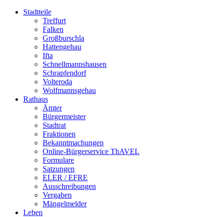
Stadtteile
Treffurt
Falken
Großburschla
Hattengehau
Ifta
Schnellmannshausen
Schrapfendorf
Volteroda
Wolfmannsgehau
Rathaus
Ämter
Bürgermeister
Stadtrat
Fraktionen
Bekanntmachungen
Online-Bürgerservice ThAVEL
Formulare
Satzungen
ELER / EFRE
Ausschreibungen
Vergaben
Mängelmelder
Leben