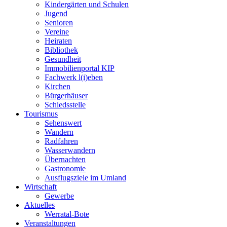
Kindergärten und Schulen
Jugend
Senioren
Vereine
Heiraten
Bibliothek
Gesundheit
Immobilienportal KIP
Fachwerk l(i)eben
Kirchen
Bürgerhäuser
Schiedsstelle
Tourismus
Sehenswert
Wandern
Radfahren
Wasserwandern
Übernachten
Gastronomie
Ausflugsziele im Umland
Wirtschaft
Gewerbe
Aktuelles
Werratal-Bote
Veranstaltungen