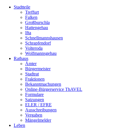
Stadtteile
Treffurt
Falken
Großburschla
Hattengehau
Ifta
Schnellmannshausen
Schrapfendorf
Volteroda
Wolfmannsgehau
Rathaus
Ämter
Bürgermeister
Stadtrat
Fraktionen
Bekanntmachungen
Online-Bürgerservice ThAVEL
Formulare
Satzungen
ELER / EFRE
Ausschreibungen
Vergaben
Mängelmelder
Leben