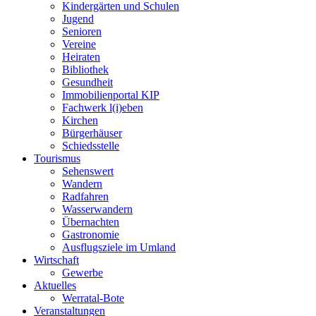
Kindergärten und Schulen
Jugend
Senioren
Vereine
Heiraten
Bibliothek
Gesundheit
Immobilienportal KIP
Fachwerk l(i)eben
Kirchen
Bürgerhäuser
Schiedsstelle
Tourismus
Sehenswert
Wandern
Radfahren
Wasserwandern
Übernachten
Gastronomie
Ausflugsziele im Umland
Wirtschaft
Gewerbe
Aktuelles
Werratal-Bote
Veranstaltungen