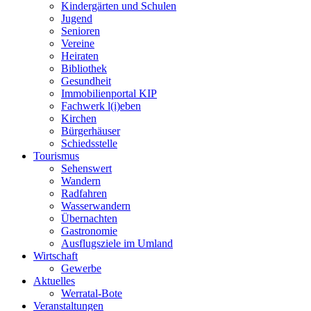
Kindergärten und Schulen
Jugend
Senioren
Vereine
Heiraten
Bibliothek
Gesundheit
Immobilienportal KIP
Fachwerk l(i)eben
Kirchen
Bürgerhäuser
Schiedsstelle
Tourismus
Sehenswert
Wandern
Radfahren
Wasserwandern
Übernachten
Gastronomie
Ausflugsziele im Umland
Wirtschaft
Gewerbe
Aktuelles
Werratal-Bote
Veranstaltungen