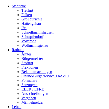
Stadtteile
Treffurt
Falken
Großburschla
Hattengehau
Ifta
Schnellmannshausen
Schrapfendorf
Volteroda
Wolfmannsgehau
Rathaus
Ämter
Bürgermeister
Stadtrat
Fraktionen
Bekanntmachungen
Online-Bürgerservice ThAVEL
Formulare
Satzungen
ELER / EFRE
Ausschreibungen
Vergaben
Mängelmelder
Leben