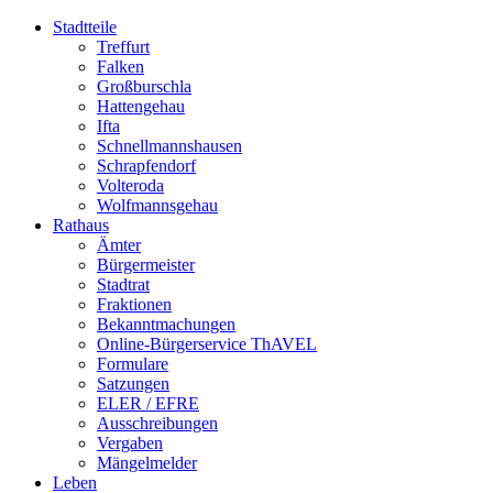
Stadtteile
Treffurt
Falken
Großburschla
Hattengehau
Ifta
Schnellmannshausen
Schrapfendorf
Volteroda
Wolfmannsgehau
Rathaus
Ämter
Bürgermeister
Stadtrat
Fraktionen
Bekanntmachungen
Online-Bürgerservice ThAVEL
Formulare
Satzungen
ELER / EFRE
Ausschreibungen
Vergaben
Mängelmelder
Leben