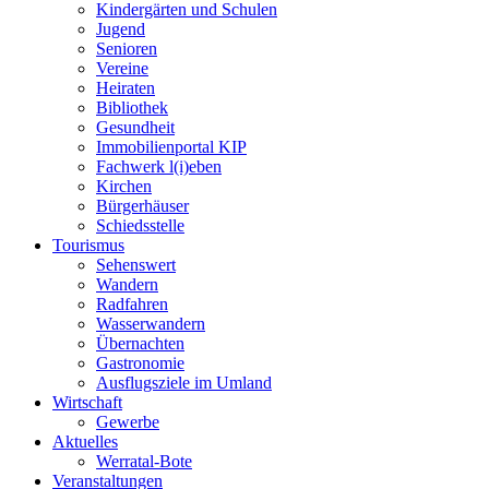
Kindergärten und Schulen
Jugend
Senioren
Vereine
Heiraten
Bibliothek
Gesundheit
Immobilienportal KIP
Fachwerk l(i)eben
Kirchen
Bürgerhäuser
Schiedsstelle
Tourismus
Sehenswert
Wandern
Radfahren
Wasserwandern
Übernachten
Gastronomie
Ausflugsziele im Umland
Wirtschaft
Gewerbe
Aktuelles
Werratal-Bote
Veranstaltungen