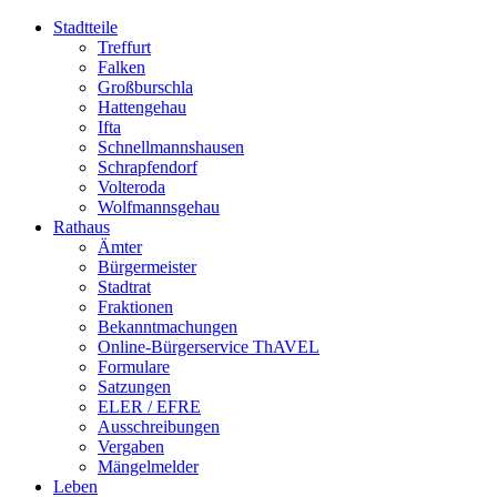
Stadtteile
Treffurt
Falken
Großburschla
Hattengehau
Ifta
Schnellmannshausen
Schrapfendorf
Volteroda
Wolfmannsgehau
Rathaus
Ämter
Bürgermeister
Stadtrat
Fraktionen
Bekanntmachungen
Online-Bürgerservice ThAVEL
Formulare
Satzungen
ELER / EFRE
Ausschreibungen
Vergaben
Mängelmelder
Leben