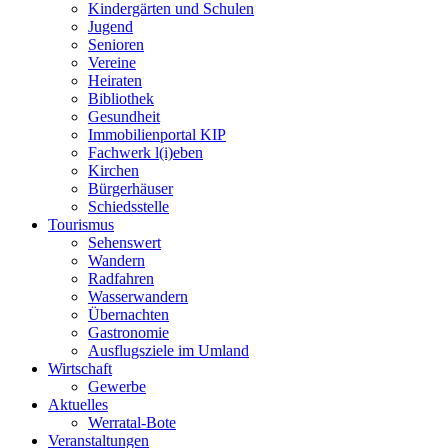
Kindergärten und Schulen
Jugend
Senioren
Vereine
Heiraten
Bibliothek
Gesundheit
Immobilienportal KIP
Fachwerk l(i)eben
Kirchen
Bürgerhäuser
Schiedsstelle
Tourismus
Sehenswert
Wandern
Radfahren
Wasserwandern
Übernachten
Gastronomie
Ausflugsziele im Umland
Wirtschaft
Gewerbe
Aktuelles
Werratal-Bote
Veranstaltungen